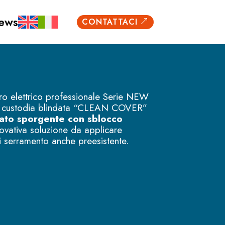
ews
CONTATTACI
&
ntro elettrico professionale Serie NEW
in custodia blindata “CLEAN COVER”
tato sporgente con sblocco
novativa soluzione da applicare
di serramento anche preesistente.