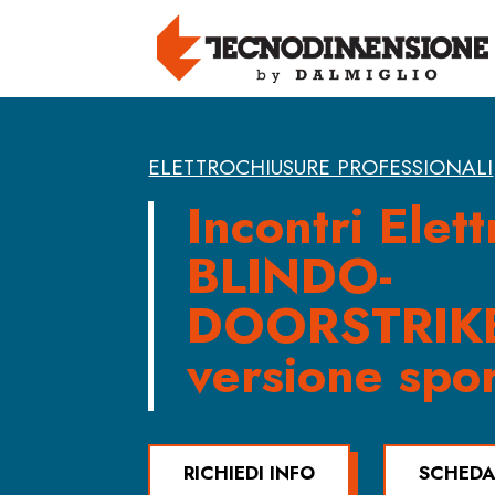
ELETTROCHIUSURE PROFESSIONALI
Incontri Elett
BLINDO-
DOORSTRIK
versione spo
RICHIEDI INFO
SCHEDA