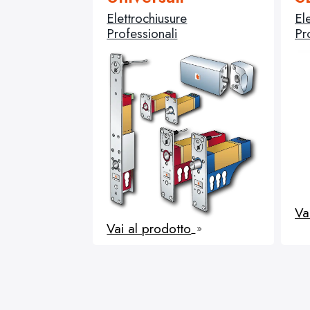
Elettrochiusure
El
Professionali
Pr
Va
Vai al prodotto
9