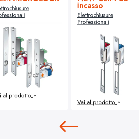
incasso
ettrochiusure
ofessionali
Elettrochiusure
Professionali
i al prodotto
9
Vai al prodotto
9