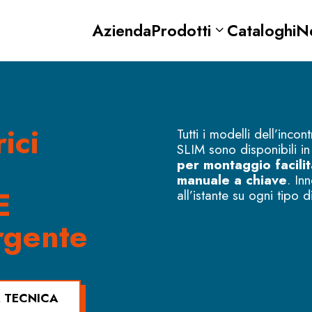
Azienda
Prodotti
Cataloghi
N
rici
Tutti i modelli dell’inco
SLIM sono disponibili 
per montaggio facili
manuale a chiave
. In
E
all’istante su ogni tipo 
rgente
 TECNICA