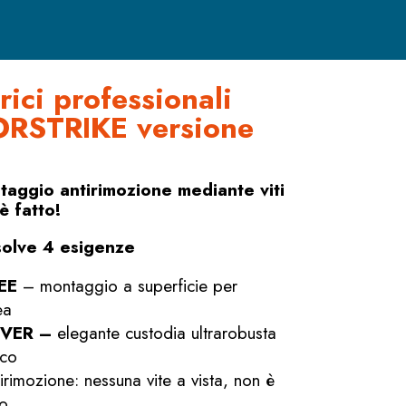
trici professionali
RSTRIKE versione
aggio antirimozione mediante viti
è fatto!
isolve 4 esigenze
REE
– montaggio a superficie per
ea
OVER –
elegante custodia ultrarobusta
cco
irimozione: nessuna vite a vista, non è
o.