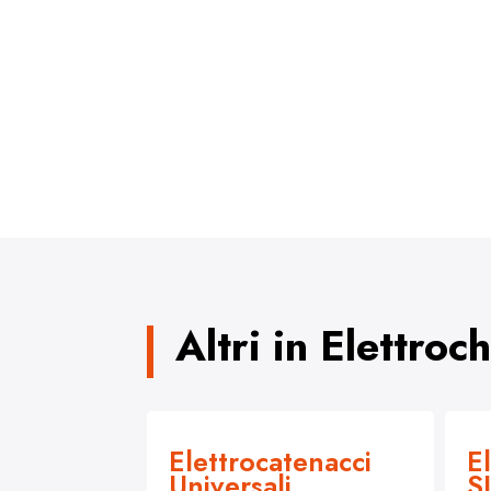
Altri in Elettroc
Elettrocatenacci
E
Universali
S