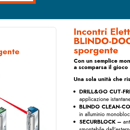
Incontri Elet
BLINDO-DOO
sporgente
gente
Con un semplice mont
a scomparsa il gioco 
Una sola unità che r
DRILL&GO CUT-F
applicazione istantan
BLINDO CLEAN-C
in alluminio monoblo
SECURBLOCK –
ant
smontabile dall’estern