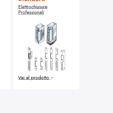
Elettrochiusure
Professionali
Vai al prodotto
9