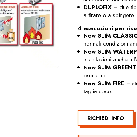
DUPLOFIX –
due tip
a tirare o a spingere
4 esecuzioni per ris
New SLIM CLASSI
normali condizioni amb
New SLIM WATER
installazioni anche all
New SLIM GREENT
precarico.
New SLIM FIRE
– st
tagliafuoco.
RICHIEDI INFO