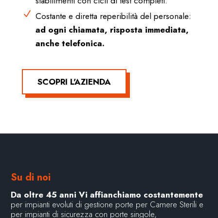
stabilimenti con cicli di test completi.
N
Costante e diretta reperibilità del personale:
ad ogni chiamata, risposta immediata,
anche telefonica.
SCOPRI L'AZIENDA
Su di noi
Da oltre 45 anni Vi affianchiamo costantemente
per impianti evoluti di gestione porte per Camere Sterili e
per impianti di sicurezza con porte singole,