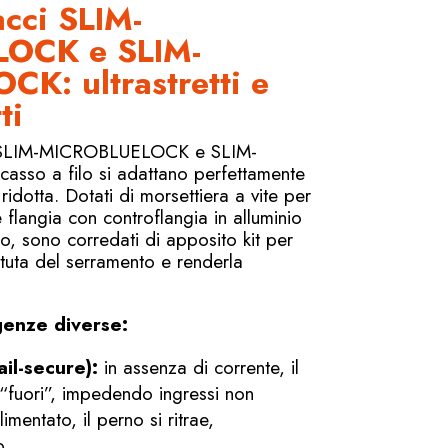
acci SLIM-
OCK e SLIM-
K: ultrastretti e
ti
ci SLIM-MICROBLUELOCK e SLIM-
so a filo si adattano perfettamente
ridotta. Dotati di morsettiera a vite per
 flangia con controflangia in alluminio
o, sono corredati di apposito kit per
tuta del serramento e renderla
genze diverse:
il-secure):
in assenza di corrente, il
“fuori”, impedendo ingressi non
mentato, il perno si ritrae,
o.