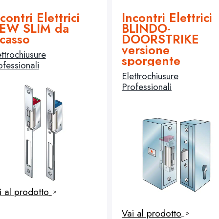
contri Elettrici
Incontri Elettrici
EW SLIM da
BLINDO-
ncasso
DOORSTRIKE
versione
ettrochiusure
sporgente
ofessionali
Elettrochiusure
Professionali
i al prodotto
9
Vai al prodotto
9