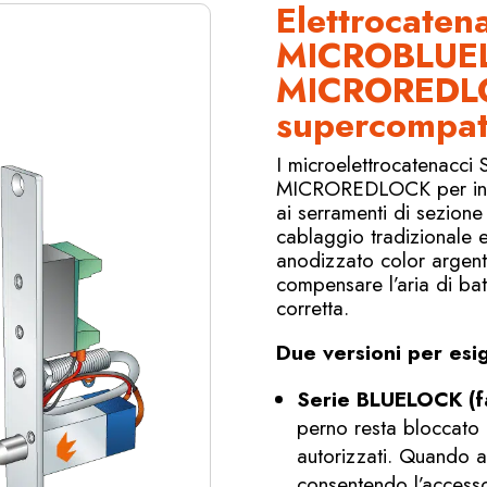
Elettrocaten
MICROBLUEL
MICROREDLOC
supercompat
I microelettrocatenac
MICROREDLOCK per incas
ai serramenti di sezione 
cablaggio tradizionale e
anodizzato color argent
compensare l’aria di bat
corretta.
Due versioni per esi
Serie BLUELOCK (fa
perno resta bloccato 
autorizzati. Quando ali
consentendo l’access