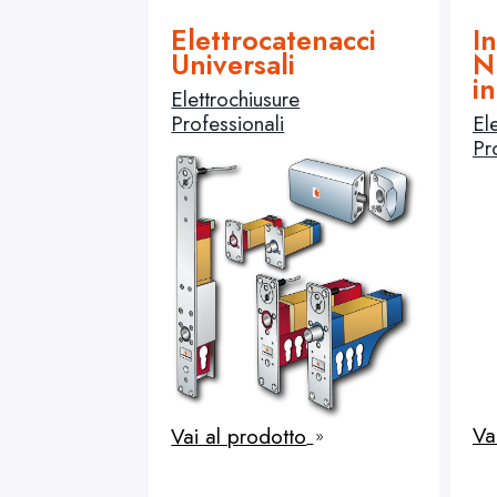
Elettrocatenacci
In
Universali
N
i
Elettrochiusure
Professionali
El
Pr
Va
Vai al prodotto
9