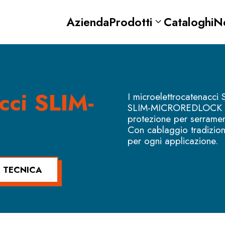
Azienda
Prodotti
Cataloghi
N
cci SLIM-
I microelettrocatenacc
SLIM-MICROREDLOCK (fai
protezione per serrament
Con cablaggio tradizion
per ogni applicazione.
 TECNICA