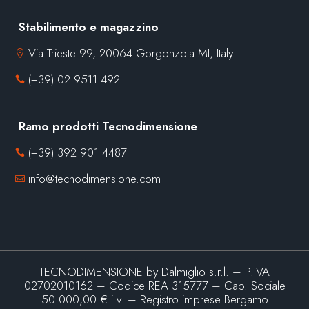
Stabilimento e magazzino
Via Trieste 99, 20064 Gorgonzola MI, Italy

(+39) 02 9511 492

Ramo prodotti Tecnodimensione
(+39) 392 901 4487

info@tecnodimensione.com

TECNODIMENSIONE by Dalmiglio s.r.l. – P.IVA
02702010162 – Codice REA 315777 – Cap. Sociale
50.000,00 € i.v. – Registro imprese Bergamo