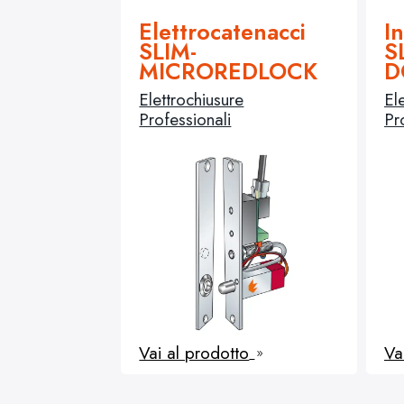
Elettrocatenacci
In
SLIM-
S
MICROREDLOCK
D
Elettrochiusure
El
Professionali
Pr
Vai al prodotto
Va
9