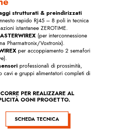
ne
ggi strutturati & preindirizzati
nnesto rapido RJ45 – 8 poli in tecnica
lazioni istantanee ZEROTIME.
 MASTERWIREX
(per interconnessione
na Pharmatronix/Voxtronix).
MWIREX
per accoppiamento 2 semafori
e).
sensori
professionali di prossimità,
o cavi e gruppi alimentatori completi di
ORRE PER REALIZZARE AL
PLICITÀ OGNI PROGETTO.
SCHEDA TECNICA