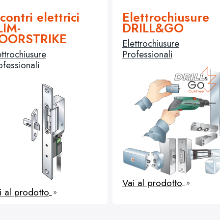
contri elettrici
Elettrochiusure
LIM-
DRILL&GO
OORSTRIKE
Elettrochiusure
ettrochiusure
Professionali
ofessionali
Vai al prodotto
9
i al prodotto
9