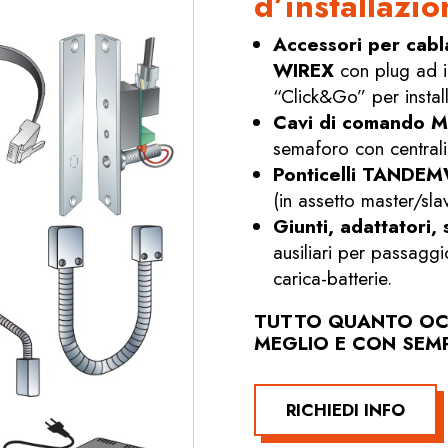
d’installazio
Accessori per cabla
WIREX
con plug ad i
“Click&Go” per instal
Cavi di comando
semaforo con centrali
Ponticelli TANDE
(in assetto master/slav
Giunti, adattatori, 
ausiliari per passaggi
carica-batterie.
TUTTO QUANTO OCC
MEGLIO E CON SEM
RICHIEDI INFO