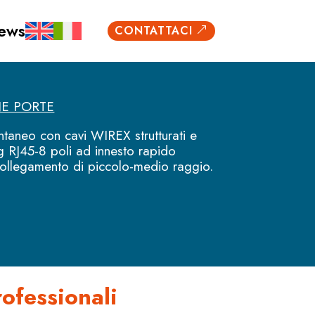
ews
CONTATTACI
&
NE PORTE
ntaneo con cavi WIREX strutturati e
ug RJ45-8 poli ad innesto rapido
collegamento di piccolo-medio raggio.
ofessionali