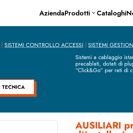
Azienda
Prodotti
Cataloghi
N
|
SISTEMI CONTROLLO ACCESSI
|
SISTEMI GESTIO
Sistemi a cablaggio ista
precablati, dotati di pl
“Click&Go” per reti di 
 TECNICA
AUSILIARI pr