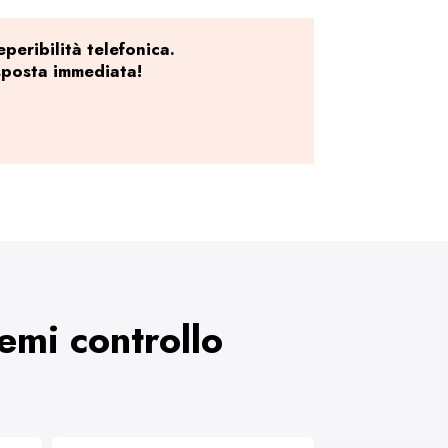
peribilità telefonica.
sposta immediata!
temi controllo